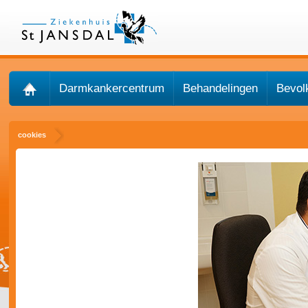
Darmkankercentrum
Behandelingen
Bevol
cookies